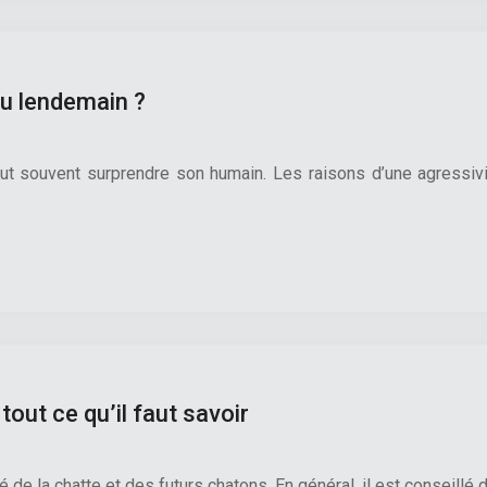
au lendemain ?
 souvent surprendre son humain. Les raisons d’une agressiv
out ce qu’il faut savoir
 de la chatte et des futurs chatons. En général, il est conseillé 